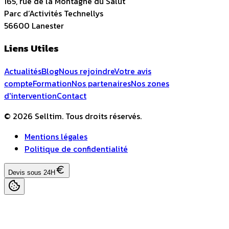
165, rue de la Montagne du Salut
Parc d’Activités Technellys
56600
Lanester
Liens Utiles
Actualités
Blog
Nous rejoindre
Votre avis
compte
Formation
Nos partenaires
Nos zones
d'intervention
Contact
© 2026 Selltim. Tous droits réservés.
Mentions légales
Politique de confidentialité
Devis sous 24H