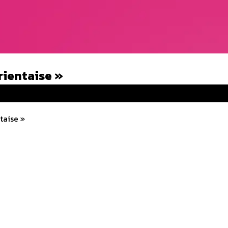
rientaise »
taise »